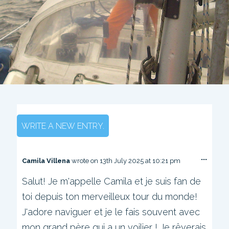
...
T
Camila Villena
wrote on
13th July 2025
at
10:21 pm
o
Salut! Je m'appelle Camila et je suis fan de
g
g
toi depuis ton merveilleux tour du monde!
l
e
J'adore naviguer et je le fais souvent avec
t
mon grand père qui a un voilier ! Je rêverais