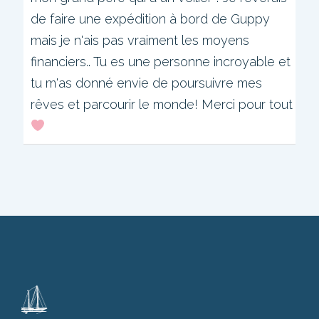
h
i
de faire une expédition à bord de Guppy
s
mais je n'ais pas vraiment les moyens
m
e
financiers.. Tu es une personne incroyable et
t
a
tu m'as donné envie de poursuivre mes
b
rêves et parcourir le monde! Merci pour tout
o
x
.